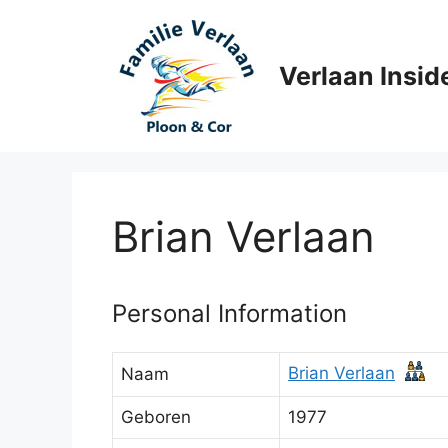
Ga
naar
de
Verlaan Insid
inhoud
Brian Verlaan
Personal Information
Brian Verlaan
Naam
Geboren
1977