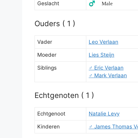
Geslacht
♂️ Male
Ouders ( 1 )
Vader
Leo Verlaan
Moeder
Lies Steijn
Siblings
♂️
Eric Verlaan
♂️
Mark Verlaan
Echtgenoten ( 1 )
Echtgenoot
Natalie Levy
Kinderen
♂️
James Thomas Ve