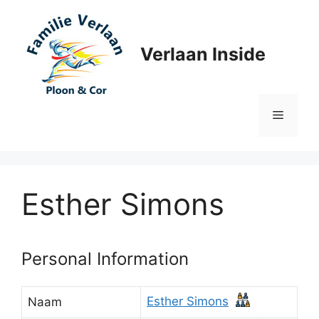
Ga
naar
de
Verlaan Inside
inhoud
Menu
Esther Simons
Personal Information
Esther Simons
Naam