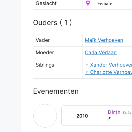
Geslacht
♀️ Female
Ouders ( 1 )
Vader
Maïk Verhoeven
Moeder
Carla Verlaan
Siblings
♂️
Xander Verhoeve
♀️
Charlotte Verhoe
Evenementen
Birth
Enter
2010
📍