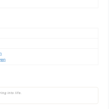
n
ven
ing into life.