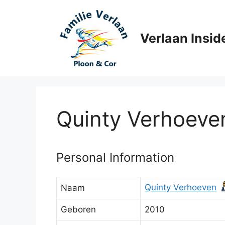
Ga
naar
de
Verlaan Insid
inhoud
Quinty Verhoeve
Personal Information
Quinty Verhoeven
Naam
Geboren
2010