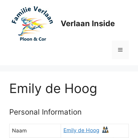
Ga
naar
de
Verlaan Inside
inhoud
Menu
Emily de Hoog
Personal Information
Emily de Hoog
Naam