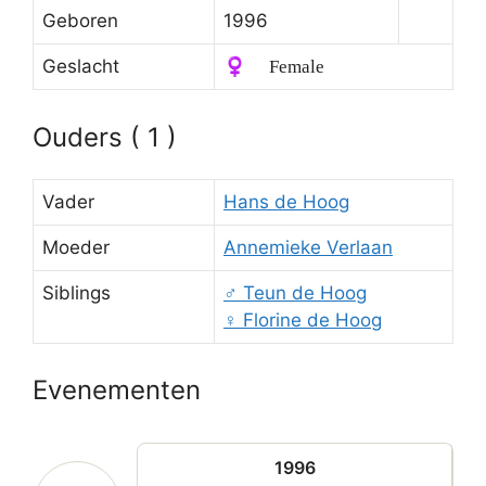
Geboren
1996
Geslacht
♀️ Female
Ouders ( 1 )
Vader
Hans de Hoog
Moeder
Annemieke Verlaan
Siblings
♂️
Teun de Hoog
♀️
Florine de Hoog
Evenementen
1996