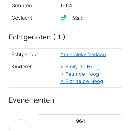
Geboren
1964
Geslacht
♂️ Male
Echtgenoten ( 1 )
Echtgenoot
Annemieke Verlaan
Kinderen
♀️
Emily de Hoog
♂️
Teun de Hoog
♀️
Florine de Hoog
Evenementen
1964